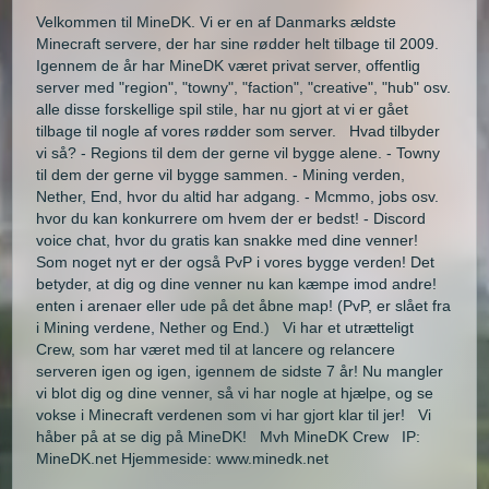
Velkommen til MineDK. Vi er en af Danmarks ældste
Minecraft servere, der har sine rødder helt tilbage til 2009.
Igennem de år har MineDK været privat server, offentlig
server med "region", "towny", "faction", "creative", "hub" osv.
alle disse forskellige spil stile, har nu gjort at vi er gået
tilbage til nogle af vores rødder som server. Hvad tilbyder
vi så? - Regions til dem der gerne vil bygge alene. - Towny
til dem der gerne vil bygge sammen. - Mining verden,
Nether, End, hvor du altid har adgang. - Mcmmo, jobs osv.
hvor du kan konkurrere om hvem der er bedst! - Discord
voice chat, hvor du gratis kan snakke med dine venner!
Som noget nyt er der også PvP i vores bygge verden! Det
betyder, at dig og dine venner nu kan kæmpe imod andre!
enten i arenaer eller ude på det åbne map! (PvP, er slået fra
i Mining verdene, Nether og End.) Vi har et utrætteligt
Crew, som har været med til at lancere og relancere
serveren igen og igen, igennem de sidste 7 år! Nu mangler
vi blot dig og dine venner, så vi har nogle at hjælpe, og se
vokse i Minecraft verdenen som vi har gjort klar til jer! Vi
håber på at se dig på MineDK! Mvh MineDK Crew IP:
MineDK.net Hjemmeside: www.minedk.net