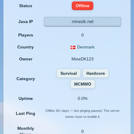
Status
Offline
minedk.net
Java IP
Players
0
Country
Denmark
Owner
MineDK123
Survival
Hardcore
Category
MCMMO
Uptime
0.0%
Offline 30+ days — live pinging paused. The server
Last Ping
owner must re-enable it.
Monthly
0