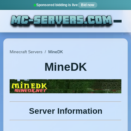
Sponsored bidding is live
Bid now
Minecraft Servers
/
MineDK
MineDK
Server Information