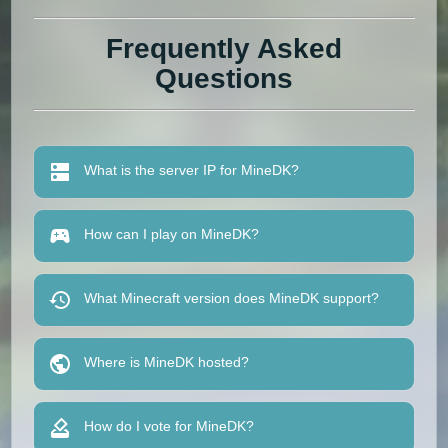
Frequently Asked
Questions
What is the server IP for MineDK?
How can I play on MineDK?
What Minecraft version does MineDK support?
Where is MineDK hosted?
How do I vote for MineDK?