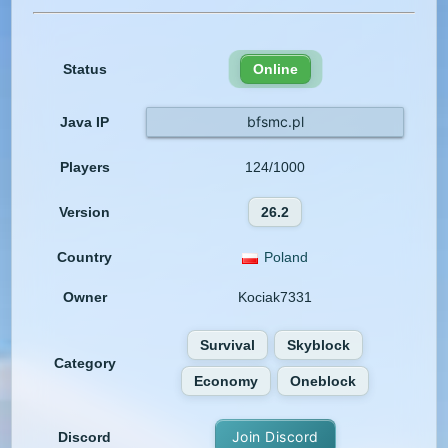
Status
Online
bfsmc.pl
Java IP
Players
124/1000
Version
26.2
Country
Poland
Owner
Kociak7331
Survival
Skyblock
Category
Economy
Oneblock
Join Discord
Discord