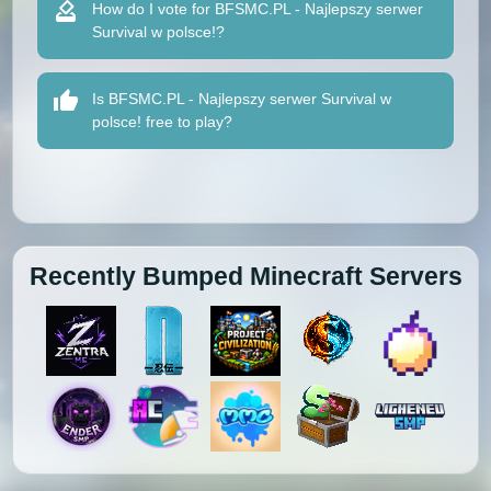
How do I vote for BFSMC.PL - Najlepszy serwer
Survival w polsce!?
Is BFSMC.PL - Najlepszy serwer Survival w
polsce! free to play?
Recently Bumped Minecraft Servers