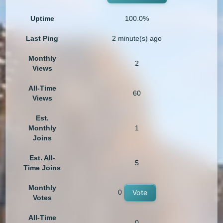
Uptime
100.0%
Last Ping
2 minute(s) ago
Monthly
2
Views
All-Time
60
Views
Est.
Monthly
1
Joins
Est. All-
5
Time Joins
Monthly
0
Vote
Votes
All-Time
0