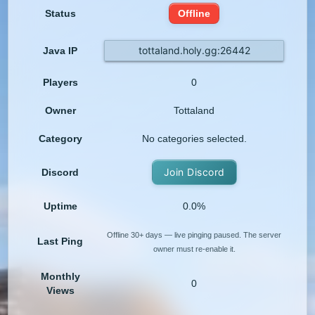
Status
Offline
tottaland.holy.gg:26442
Java IP
Players
0
Owner
Tottaland
Category
No categories selected.
Join Discord
Discord
Uptime
0.0%
Offline 30+ days — live pinging paused. The server
Last Ping
owner must re-enable it.
Monthly
0
Views