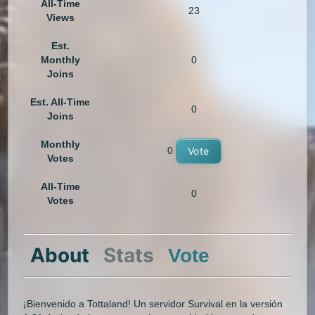
All-Time
23
Views
Est.
Monthly
0
Joins
Est. All-Time
0
Joins
Monthly
0
Vote
Votes
All-Time
0
Votes
About
Stats
Vote
¡Bienvenido a Tottaland! Un servidor Survival en la versión