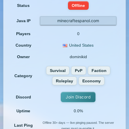
Status
Offline
minecraftespanol.com
Java IP
Players
0
Country
United States
Owner
dominikid
Survival
PvP
Faction
Category
Roleplay
Economy
Join Discord
Discord
Uptime
0.0%
Offline 30+ days — live pinging paused. The server
Last Ping
owner must re-enable it.