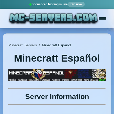
Sponsored bidding is live
Bid now
Minecraft Servers
/
Minecratt Español
Minecratt Español
Server Information