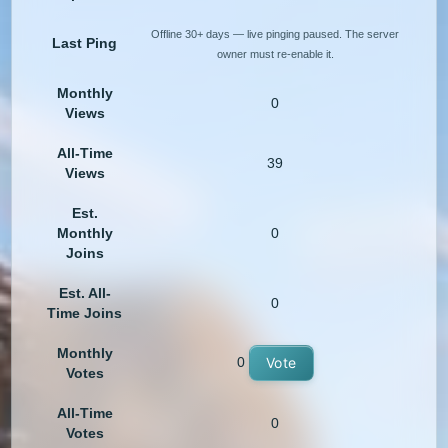
Offline 30+ days — live pinging paused. The server
Last Ping
owner must re-enable it.
Monthly
0
Views
All-Time
39
Views
Est.
Monthly
0
Joins
Est. All-
0
Time Joins
Monthly
0
Vote
Votes
All-Time
0
Votes