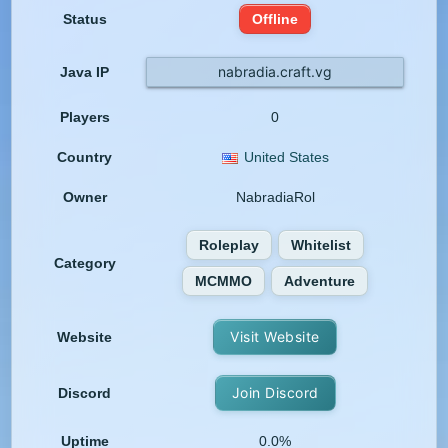
Status
Offline
nabradia.craft.vg
Java IP
Players
0
Country
United States
Owner
NabradiaRol
Roleplay
Whitelist
Category
MCMMO
Adventure
Visit Website
Website
Join Discord
Discord
Uptime
0.0%