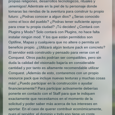
propias religiones, desarrollos tecnologicos, rituales y
¡enemigos!.Adentrate en la piel de tu personaje donde
tomaras las riendas de la aventura para construir tu propio
futuro: ¿Podras conocer a algun dios? ¿Seras conocido
como el loco del pueblo? ¿Podras tener suficiente apoyo
para crear tu propia ciudad? ¡Tú decides! ¿Contará con
Plugins y Mods? Solo contará con Plugins, no hace falta
instalar ningún mod. Y los que están permitidos son
Optifine, Mapas y cualquiera que no altere o permita un
beneficio propio. ¿Utilizará algún texture pack en concreto?
El servidor está construido y pensado para verse con el
Conquest. Otros packs podrían ser compatibles, pero sin
duda la calidad del visionado bajaría en considerable
cantidad y por tanto es altamente recomendable utilizar
Conquest. ¡Además de esto, contaremos con un propio
resource pack que incluye nuevas texturas y muchas cosas
más! ¿Puedo participar en la construcción o ayudar
financieramente? Para participar activamente deberías
ponerte en contacto con el Staff para que te indiquen
exactamente que necesitamos en el momento de la
solicitud y poder saber más acerca de tus intereses en
aportar. En el caso de querer contribuir económicamente,
pues el servidor, el dominio y todo eso tiene un coste