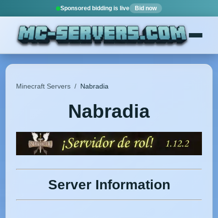
Sponsored bidding is live
Bid now
Minecraft Servers
/
Nabradia
Nabradia
Server Information