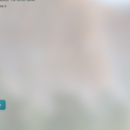
le it.
e