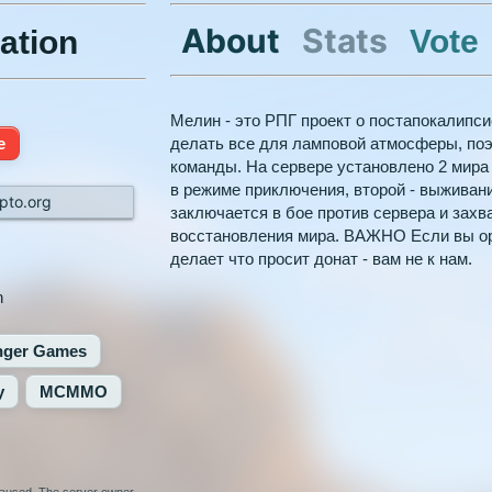
About
Stats
Vote
ation
Мелин - это РПГ проект о постапокалипс
e
делать все для ламповой атмосферы, поэ
команды. На сервере установлено 2 мира
в режиме приключения, второй - выживани
pto.org
заключается в бое против сервера и захв
восстановления мира. ВАЖНО Если вы ор
делает что просит донат - вам не к нам.
n
ger Games
y
MCMMO
 paused. The server owner