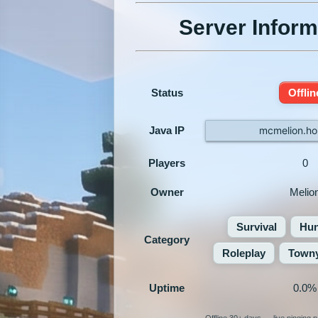
Server Inform
Status
Offlin
Java IP
mcmelion.ho
Players
0
Owner
Melio
Survival
Hun
Category
Roleplay
Town
Uptime
0.0%
Offline 30+ days — live pinging