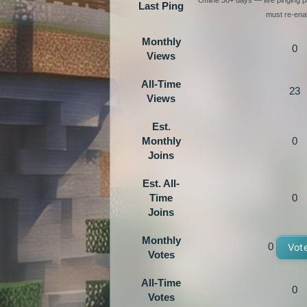
Last Ping
must re-enab
Monthly
0
Views
All-Time
23
Views
Est.
Monthly
0
Joins
Est. All-
Time
0
Joins
Monthly
0
Vot
Votes
All-Time
0
Votes