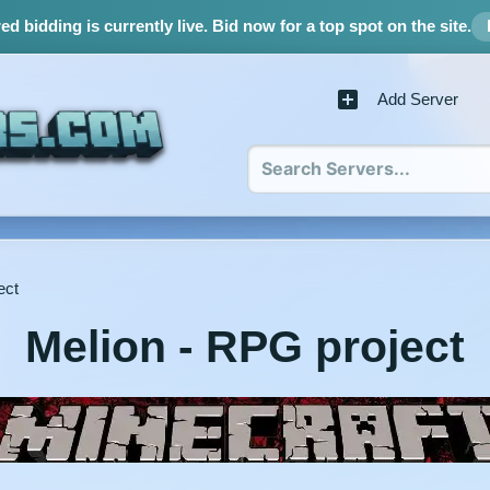
d bidding is currently live.
Bid now for a top spot on the site.
Add Server
ect
Melion - RPG project