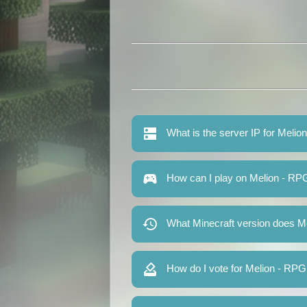
What is the server IP for Melio
How can I play on Melion - RPG
What Minecraft version does Me
How do I vote for Melion - RPG 