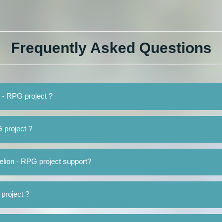
Frequently Asked Questions
n - RPG project ?
 project ?
lion - RPG project support?
project ?